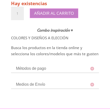
Hay existencias
Mate
AÑADIR AL CARRITO
de
madera
en
Combo
inspiración
♥
caja
COLORES Y DISEÑOS A ELECCIÓN
+
bon
Busca los productos en la tienda online y
o
selecciona los colores/modelos que más te gusten
bon
cantidad
Métodos de pago
Medios de Envío