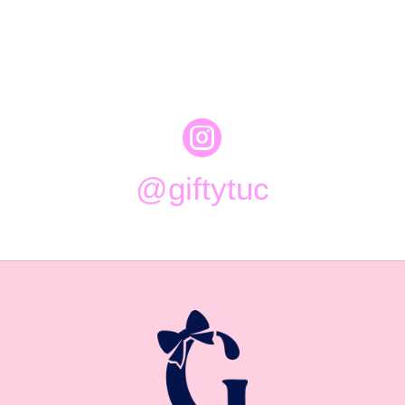

@giftytuc