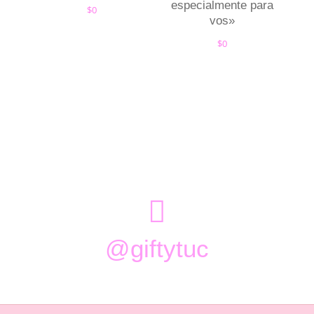
especialmente para
$
0
vos»
$
0

@giftytuc