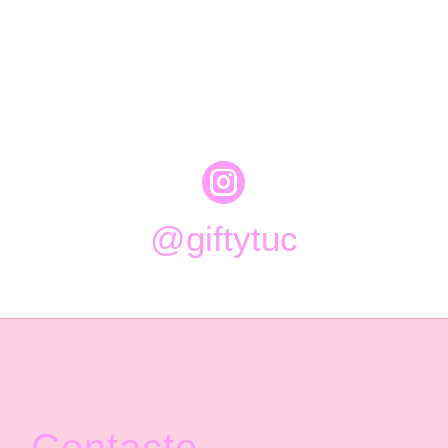

@giftytuc
Contacto