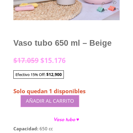
Vaso tubo 650 ml – Beige
El
El
$
17.059
$
15.176
precio
precio
original
actual
$12,900
Efectivo 15% Off:
era:
es:
$17.059.
$15.176.
Solo quedan 1 disponibles
AÑADIR AL CARRITO
Vaso
tubo
Vaso tubo
♥
650
ml
Capacidad:
650 cc