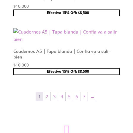
$
10.000
Efectivo 15% Off: $8,500
Cuadernos A5 | Tapa blanda | Confia va a salir
bien
$
10.000
Efectivo 15% Off: $8,500
1
2
3
4
5
6
7
→
