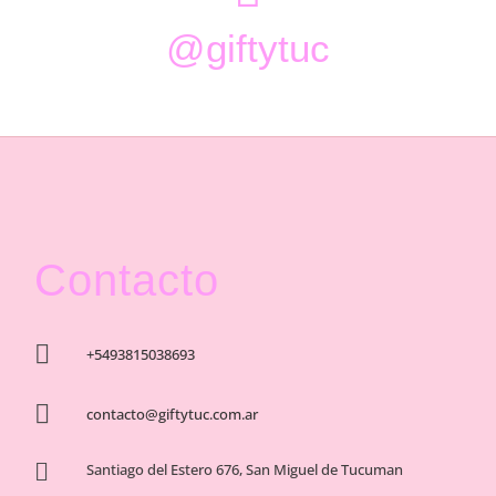
@giftytuc
Contacto

+5493815038693

contacto@giftytuc.com.ar

Santiago del Estero 676, San Miguel de Tucuman