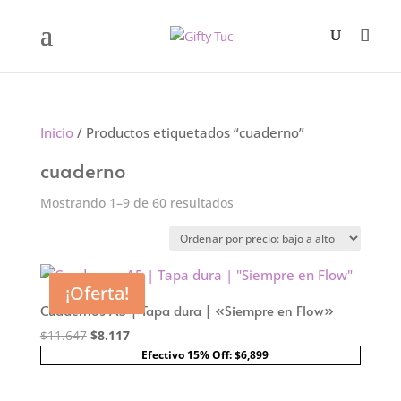
Inicio
/ Productos etiquetados “cuaderno”
cuaderno
Ordenado
Mostrando 1–9 de 60 resultados
por
precio:
bajo
¡Oferta!
a
Cuadernos A5 | Tapa dura | «Siempre en Flow»
alto
El
El
$
11.647
$
8.117
precio
precio
Efectivo 15% Off: $6,899
original
actual
era:
es: