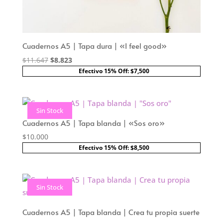
Cuadernos A5 | Tapa dura | «I feel good»
El
El
$
11.647
$
8.823
precio
precio
Efectivo 15% Off: $7,500
original
actual
era:
es:
$11.647.
$8.823.
Sin Stock
Cuadernos A5 | Tapa blanda | «Sos oro»
$
10.000
Efectivo 15% Off: $8,500
Sin Stock
Cuadernos A5 | Tapa blanda | Crea tu propia suerte