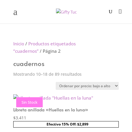
Inicio
/
Productos etiquetados
“cuadernos”
/ Página 2
cuadernos
Ordenado
Mostrando 10–18 de 89 resultados
por
precio:
bajo
Sin Stock
a
Libreta anillada «Huellas en la luna»
alto
$
3.411
Efectivo 15% Off: $2,899