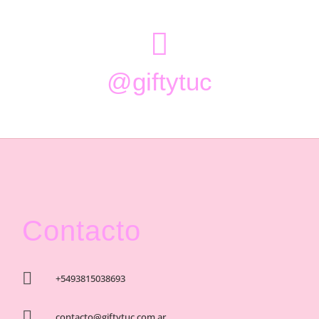

@giftytuc
Contacto

+5493815038693

contacto@giftytuc.com.ar