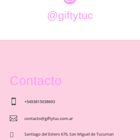
@giftytuc
Contacto

+5493815038693

contacto@giftytuc.com.ar

Santiago del Estero 676, San Miguel de Tucuman