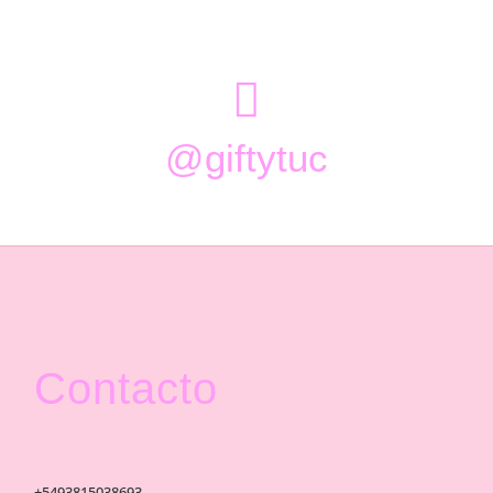

@giftytuc
Contacto
+5493815038693