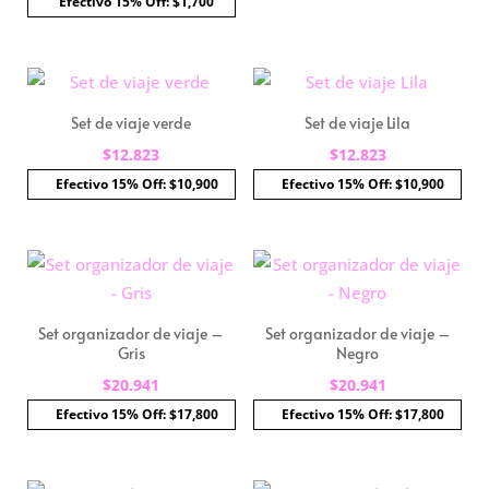
Efectivo 15% Off: $1,700
original
actual
era:
es:
$3.412.
$2.000.
Set de viaje verde
Set de viaje Lila
$
12.823
$
12.823
Efectivo 15% Off: $10,900
Efectivo 15% Off: $10,900
Set organizador de viaje –
Set organizador de viaje –
Gris
Negro
$
20.941
$
20.941
Efectivo 15% Off: $17,800
Efectivo 15% Off: $17,800