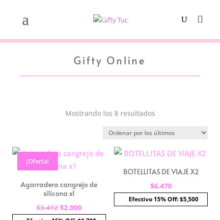
Gifty Online
Ordenado
Mostrando los 8 resultados
por
los
últimos
¡Oferta!
BOTELLITAS DE VIAJE X2
Agarradera cangrejo de
$
6.470
silicona x1
Efectivo 15% Off: $5,500
El
El
$
3.412
$
2.000
precio
precio