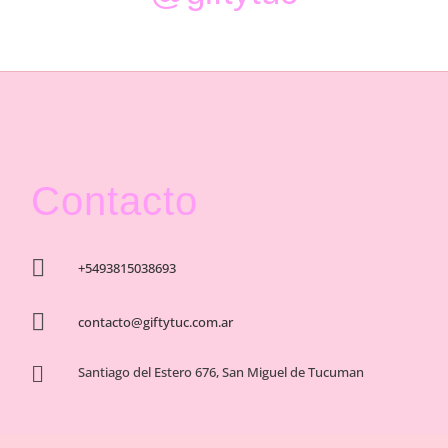
Contacto

+5493815038693

contacto@giftytuc.com.ar

Santiago del Estero 676, San Miguel de Tucuman