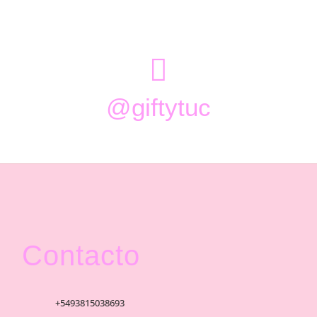

@giftytuc
Contacto
+5493815038693